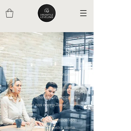
Sobre Dreamtile SLU
DESCUBRE MÁS
Dreamtile SLU nació de nuestro
interés en ayudar a las personas.
Nuestros objetivos e inspiración
nos convierten en una empresa
que nos enorgullece.
Desde el año 2000 hemos ido
perfeccionando nuestra oferta.